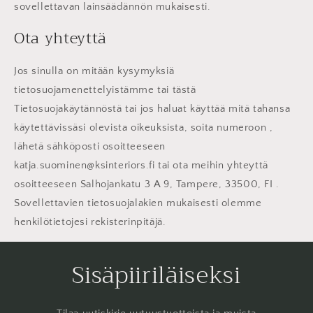
sovellettavan lainsäädännön mukaisesti.
Ota yhteyttä
Jos sinulla on mitään kysymyksiä
tietosuojamenettelyistämme tai tästä
Tietosuojakäytännöstä tai jos haluat käyttää mitä tahansa
käytettävissäsi olevista oikeuksista, soita numeroon ,
lähetä sähköposti osoitteeseen
katja.suominen@ksinteriors.fi tai ota meihin yhteyttä
osoitteeseen Salhojankatu 3 A 9, Tampere, 33500, FI .
Sovellettavien tietosuojalakien mukaisesti olemme
henkilötietojesi rekisterinpitäjä.
Sisäpiiriläiseksi