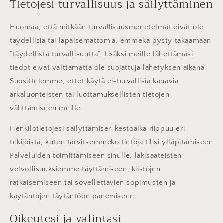
Tietojesi turvallisuus ja säilyttäminen
Huomaa, että mitkään turvallisuusmenetelmät eivät ole
täydellisiä tai läpäisemättömiä, emmekä pysty takaamaan
”täydellistä turvallisuutta”. Lisäksi meille lähettämäsi
tiedot eivät välttämättä ole suojattuja lähetyksen aikana.
Suosittelemme, ettet käytä ei-turvallisia kanavia
arkaluonteisten tai luottamuksellisten tietojen
välittämiseen meille.
Henkilötietojesi säilyttämisen kestoaika riippuu eri
tekijöistä, kuten tarvitsemmeko tietoja tilisi ylläpitämiseen
Palveluiden toimittamiseen sinulle, lakisääteisten
velvollisuuksiemme täyttämiseen, kiistojen
ratkaisemiseen tai sovellettavien sopimusten ja
käytäntöjen täytäntöön panemiseen.
Oikeutesi ja valintasi