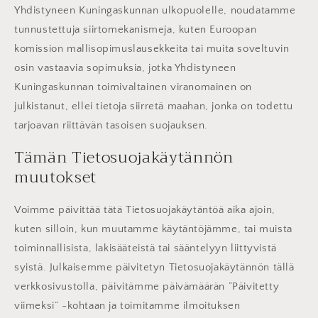
Yhdistyneen Kuningaskunnan ulkopuolelle, noudatamme
tunnustettuja siirtomekanismeja, kuten Euroopan
komission mallisopimuslausekkeita tai muita soveltuvin
osin vastaavia sopimuksia, jotka Yhdistyneen
Kuningaskunnan toimivaltainen viranomainen on
julkistanut, ellei tietoja siirretä maahan, jonka on todettu
tarjoavan riittävän tasoisen suojauksen.
Tämän Tietosuojakäytännön
muutokset
Voimme päivittää tätä Tietosuojakäytäntöä aika ajoin,
kuten silloin, kun muutamme käytäntöjämme, tai muista
toiminnallisista, lakisääteistä tai sääntelyyn liittyvistä
syistä. Julkaisemme päivitetyn Tietosuojakäytännön tällä
verkkosivustolla, päivitämme päivämäärän ”Päivitetty
viimeksi” -kohtaan ja toimitamme ilmoituksen