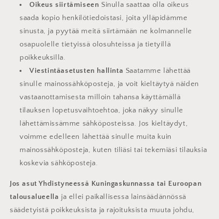
Oikeus siirtämiseen
Sinulla saattaa olla oikeus
saada kopio henkilötiedoistasi, joita ylläpidämme
sinusta, ja pyytää meitä siirtämään ne kolmannelle
osapuolelle tietyissä olosuhteissa ja tietyillä
poikkeuksilla.
Viestintäasetusten hallinta
Saatamme lähettää
sinulle mainossähköposteja, ja voit kieltäytyä näiden
vastaanottamisesta milloin tahansa käyttämällä
tilauksen lopetusvaihtoehtoa, joka näkyy sinulle
lähettämissämme sähköposteissa. Jos kieltäydyt,
voimme edelleen lähettää sinulle muita kuin
mainossähköposteja, kuten tiliäsi tai tekemiäsi tilauksia
koskevia sähköposteja.
Jos asut Yhdistyneessä Kuningaskunnassa tai Euroopan
talousalueella
ja ellei paikallisessa lainsäädännössä
säädetyistä poikkeuksista ja rajoituksista muuta johdu,