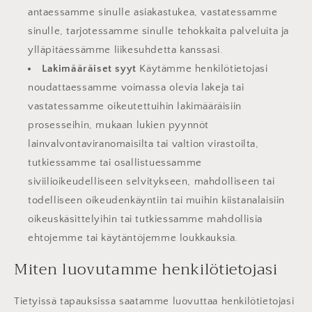
antaessamme sinulle asiakastukea, vastatessamme
sinulle, tarjotessamme sinulle tehokkaita palveluita ja
ylläpitäessämme liikesuhdetta kanssasi.
Lakimääräiset syyt
Käytämme henkilötietojasi
noudattaessamme voimassa olevia lakeja tai
vastatessamme oikeutettuihin lakimääräisiin
prosesseihin, mukaan lukien pyynnöt
lainvalvontaviranomaisilta tai valtion virastoilta,
tutkiessamme tai osallistuessamme
siviilioikeudelliseen selvitykseen, mahdolliseen tai
todelliseen oikeudenkäyntiin tai muihin kiistanalaisiin
oikeuskäsittelyihin tai tutkiessamme mahdollisia
ehtojemme tai käytäntöjemme loukkauksia.
Miten luovutamme henkilötietojasi
Tietyissä tapauksissa saatamme luovuttaa henkilötietojasi