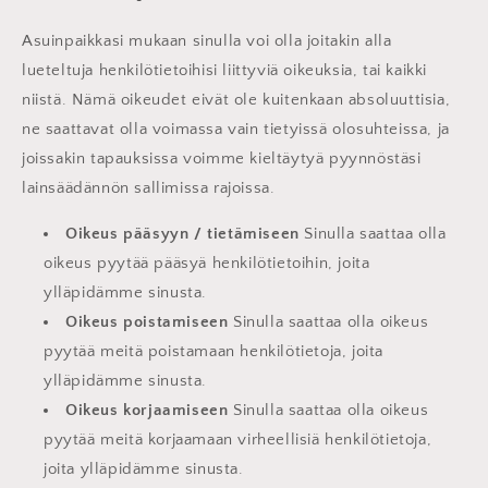
Asuinpaikkasi mukaan sinulla voi olla joitakin alla
lueteltuja henkilötietoihisi liittyviä oikeuksia, tai kaikki
niistä. Nämä oikeudet eivät ole kuitenkaan absoluuttisia,
ne saattavat olla voimassa vain tietyissä olosuhteissa, ja
joissakin tapauksissa voimme kieltäytyä pyynnöstäsi
lainsäädännön sallimissa rajoissa.
Oikeus pääsyyn / tietämiseen
Sinulla saattaa olla
oikeus pyytää pääsyä henkilötietoihin, joita
ylläpidämme sinusta.
Oikeus poistamiseen
Sinulla saattaa olla oikeus
pyytää meitä poistamaan henkilötietoja, joita
ylläpidämme sinusta.
Oikeus korjaamiseen
Sinulla saattaa olla oikeus
pyytää meitä korjaamaan virheellisiä henkilötietoja,
joita ylläpidämme sinusta.