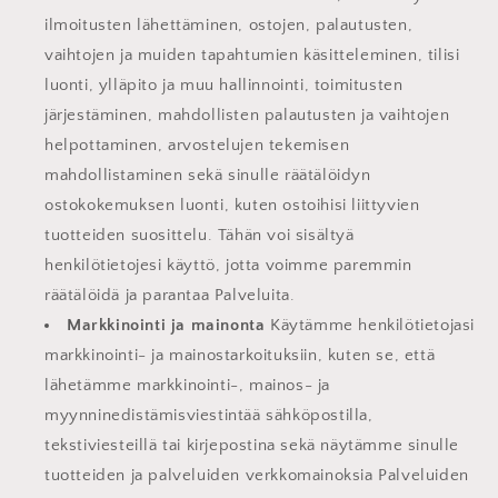
ilmoitusten lähettäminen, ostojen, palautusten,
vaihtojen ja muiden tapahtumien käsitteleminen, tilisi
luonti, ylläpito ja muu hallinnointi, toimitusten
järjestäminen, mahdollisten palautusten ja vaihtojen
helpottaminen, arvostelujen tekemisen
mahdollistaminen sekä sinulle räätälöidyn
ostokokemuksen luonti, kuten ostoihisi liittyvien
tuotteiden suosittelu. Tähän voi sisältyä
henkilötietojesi käyttö, jotta voimme paremmin
räätälöidä ja parantaa Palveluita.
Markkinointi ja mainonta
Käytämme henkilötietojasi
markkinointi- ja mainostarkoituksiin, kuten se, että
lähetämme markkinointi-, mainos- ja
myynninedistämisviestintää sähköpostilla,
tekstiviesteillä tai kirjepostina sekä näytämme sinulle
tuotteiden ja palveluiden verkkomainoksia Palveluiden