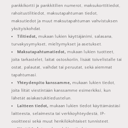
pankkikortti ja pankkitilien numerot, maksukorttitiedot,
rahoitustilitiedot, maksutapahtuman tiedot,
maksutiedot ja muut maksutapahtuman vahvistuksen
yksityiskohdat.
Tilitiedot,
mukaan lukien käyttäjänimi, salasana,
turvakysymykset, mieltymykset ja asetukset.
Maksutapahtumatiedot,
mukaan lukien tuotteet,
joita tarkastelet, laitat ostoskoriin, lisäät toivelistalle tai
ostat, palautat, vaihdat tai peruutat, sekä aiemmat
tapahtumasi.
Yhteydenpito kanssamme,
mukaan lukien tiedot,
joita liität viestintään kanssamme esimerkiksi, kun
lähetät asiakastukitiedustelun.
Laitteen tiedot,
mukaan lukien tiedot käyttämästäsi
laitteesta, selaimesta tai verkkoyhteydestä, IP-
osoitteesi sekä muut henkilökohtaiset tunnisteet.