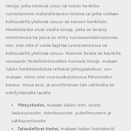
tietoja, jotka toimivat sinun tai toisen henkilön
tunnistamisen mahdollistavina tietoina tai jotka voidaan
kohtuudella yhdistää sinuun tai toiseen henkilöön.
Henkilötiedot eivät sisällä tietoja, jotka on kerätty
nimettöminä tai joista on tehty tunnistamiskelvottomia
niin, että niitä ei voida käyttää tunnistamisessa tai
kohtuudella yhdistää sinuun. Voimme kerätä tai käsitellä
seuraaviin henkilötietoluokkiin kuuluvia tietoja, mukaan
lukien henkilötiedoista tehtävät johtopäätökset, sen
mukaan, miten olet vuorovaikutuksessa Palveluiden
kanssa, missä asut, ja sovellettavan lain sallimalla tai
edellyttämällä tavalla:
Yhteystiedot,
mukaan lukien nimi, osoite,
laskutusosoite, toimitusosoite, puhelinnumero ja
sähköpostiosoite.
Taloudelliset tiedot,
mukaan lukien luottokortti,