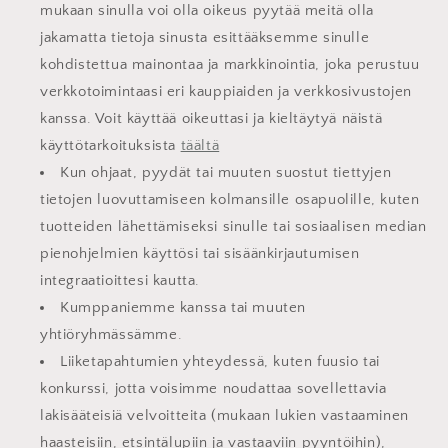
mukaan sinulla voi olla oikeus pyytää meitä olla
jakamatta tietoja sinusta esittääksemme sinulle
kohdistettua mainontaa ja markkinointia, joka perustuu
verkkotoimintaasi eri kauppiaiden ja verkkosivustojen
kanssa. Voit käyttää oikeuttasi ja kieltäytyä näistä
käyttötarkoituksista
täältä
Kun ohjaat, pyydät tai muuten suostut tiettyjen
tietojen luovuttamiseen kolmansille osapuolille, kuten
tuotteiden lähettämiseksi sinulle tai sosiaalisen median
pienohjelmien käyttösi tai sisäänkirjautumisen
integraatioittesi kautta.
Kumppaniemme kanssa tai muuten
yhtiöryhmässämme.
Liiketapahtumien yhteydessä, kuten fuusio tai
konkurssi, jotta voisimme noudattaa sovellettavia
lakisääteisiä velvoitteita (mukaan lukien vastaaminen
haasteisiin, etsintälupiin ja vastaaviin pyyntöihin),