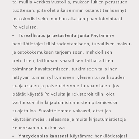
tai muilla verkkosivustoilla, mukaan lukien perustuen
tuotteisiin, joita olet aikaisemmin ostanut tai lisännyt
ostoskoriisi sekä muuhun aikaisempaan toimintaasi
Palveluissa.
Turvallisuus ja petostentorjunta
Käytämme
henkilötietojasi tilisi todentamiseen, turvallisen maksu-
ja ostokokemuksen tarjoamiseen, mahdollisen
petollisen, laittoman, vaarallisen tai haitallisen
toiminnan havaitsemiseen, tutkimiseen tai siihen
liittyviin toimiin ryhtymiseen, yleisen turvallisuuden
suojaukseen ja palveluidemme turvaamiseen. Jos
päätät käyttää Palveluita ja rekisteröit tilin, olet
vastuussa tilin kirjautumistunnusten pitämisessä
suojattuina. Suosittelemme vakaasti, ettet jaa
käyttäjänimeäsi, salasanaa ja muita kirjautumistietoja
kenenkään muun kanssa.
Yhteydenpito kanssasi
Käytämme henkilötietojasi