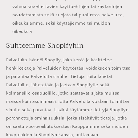
valvoa sovellettavien käyttöehtojen tai käytäntöjen
noudattamista sekä suojata tai puolustaa palveluita,
oikeuksiamme, sekä käyttäjiemme tai muiden
oikeuksia.
Suhteemme Shopifyhin
Palveluita isännöi Shopify, joka kerää ja käsittelee
henkilötietoja Palveluiden käytöstäsi voidakseen toimittaa
ja parantaa Palveluita sinulle. Tietoja, joita lähetät
Palveluille, lähetetään ja jaetaan Shopifylle sekä
kolmansille osapuolille, jotka saattavat sijaita muissa
maissa kuin asuinmaasi, jotta Palveluita voidaan toimittaa
sinulle sekä parantaa. Lisäksi käytämme tiettyjä Shopifyn
parannettuja ominaisuuksia, jotka sisältävät tietoja, jotka
on saatu vuorovaikutuksestasi Kauppamme sekä muiden
kauppiaiden ja Shopifyn kanssa, auttamaan