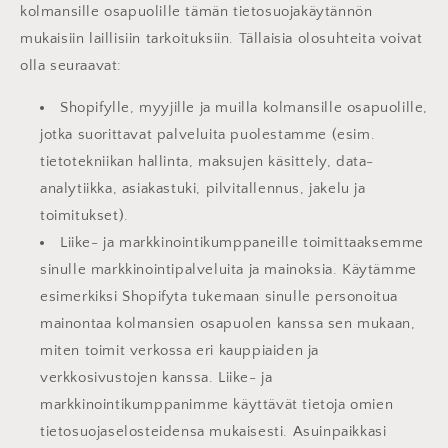
kolmansille osapuolille tämän tietosuojakäytännön
mukaisiin laillisiin tarkoituksiin. Tällaisia olosuhteita voivat
olla seuraavat:
Shopifylle, myyjille ja muilla kolmansille osapuolille,
jotka suorittavat palveluita puolestamme (esim.
tietotekniikan hallinta, maksujen käsittely, data-
analytiikka, asiakastuki, pilvitallennus, jakelu ja
toimitukset).
Liike- ja markkinointikumppaneille toimittaaksemme
sinulle markkinointipalveluita ja mainoksia. Käytämme
esimerkiksi Shopifyta tukemaan sinulle personoitua
mainontaa kolmansien osapuolen kanssa sen mukaan,
miten toimit verkossa eri kauppiaiden ja
verkkosivustojen kanssa. Liike- ja
markkinointikumppanimme käyttävät tietoja omien
tietosuojaselosteidensa mukaisesti. Asuinpaikkasi