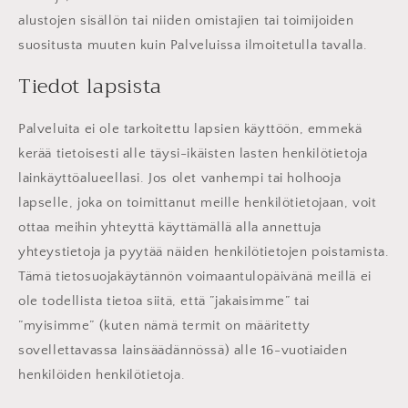
alustojen sisällön tai niiden omistajien tai toimijoiden
suositusta muuten kuin Palveluissa ilmoitetulla tavalla.
Tiedot lapsista
Palveluita ei ole tarkoitettu lapsien käyttöön, emmekä
kerää tietoisesti alle täysi-ikäisten lasten henkilötietoja
lainkäyttöalueellasi. Jos olet vanhempi tai holhooja
lapselle, joka on toimittanut meille henkilötietojaan, voit
ottaa meihin yhteyttä käyttämällä alla annettuja
yhteystietoja ja pyytää näiden henkilötietojen poistamista.
Tämä tietosuojakäytännön voimaantulopäivänä meillä ei
ole todellista tietoa siitä, että ”jakaisimme” tai
”myisimme” (kuten nämä termit on määritetty
sovellettavassa lainsäädännössä) alle 16-vuotiaiden
henkilöiden henkilötietoja.