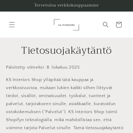
Ohita ja
Tervetuloa verkkokauppaamme
siirry
sisältöön
Ostoskori
Tietosuojakäytäntö
Päivitetty viimeksi: 8. lokakuu 2025
KS Interiors Shop ylläpitää tätä kauppaa ja
verkkosivustoa, mukaan lukien kaikki siihen liittyvät
tiedot, sisällöt, ominaisuudet, työkalut, tuotteet ja
palvelut, tarjotakseen sinulle, asiakkaalle, kuratoidun
ostokokemuksen (”Palvelut”). KS Interiors Shop toimii
Shopifyn teknologialla, mikä mahdollistaa sen, että
voimme tarjota Palvelut sinulle. Tämä tietosuojakäytäntö