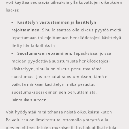
voit käyttää seuraavia oikeuksia yllä kuvattujen oikeuksien
lisäksi:
Käsittelyn vastustaminen ja käsittelyn
rajoittaminen:
Sinulla saattaa olla oikeus pyytää meitä
lopettamaan tai rajoittamaan henkilötietojesi käsittelyä
tiettyihin tarkoituksiin.
Suostumuksen epääminen:
Tapauksissa, joissa
meidän pyydettävä suostumusta henkilötietojesi
käsittelyyn, sinulla on oikeus peruuttaa tämä
suostumus. Jos peruutat suostumuksen, tämä ei
vaikuta minkään käsittelyn, mikä perustuu
suostumukseesi ennen sen peruuttamista,
lainmukaisuuteen.
Voit hyödyntää mitä tahansa näistä oikeuksista kuten
Palveluissa on ilmoitettu tai ottamalla yhteyttä alla
olevien yhteystietojen mukaisesti. Jos haluat lisätietoja