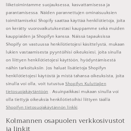
liiketoimintamme suojauksessa, kasvattamisessa ja
parantamisessa. Näiden parannettujen ominaisuuksien
toimittamiseksi Shopify saattaa käyttää henkilötietoja, joita
on kerätty vuorovaikutuksestasi kauppamme sekä muiden
kauppiaiden ja Shopifyn kanssa. Näissä tapauksissa
Shopify on vastuussa henkilötietojesi käsittelystä, mukaan
lukien vastaamisesta pyyntöihisi oikeuksiesi, joita sinulla
on liittyen henkilötietojesi käyttöön, hyödyntämisestä
näihin tarkoituksiin. Jos haluat lisätietoja Shopifyn
henkilötietojesi käytöstä ja mistä tahansa oikeuksista, joita
sinulla voi olla, voit tutustua
Shopifyn Kuluttajien
tietosuojakäytäntöön
. Asuinpaikkasi mukaan sinulla voi
olla tiettyjä oikeuksia henkilötietoihisi liittyen täällä
Shopifyn tietosuojakäytännön linkki
.
Kolmannen osapuolen verkkosivustot
ja linkit