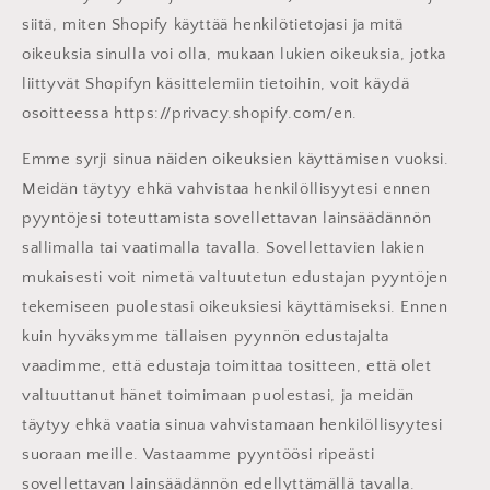
siitä, miten Shopify käyttää henkilötietojasi ja mitä
oikeuksia sinulla voi olla, mukaan lukien oikeuksia, jotka
liittyvät Shopifyn käsittelemiin tietoihin, voit käydä
osoitteessa https://privacy.shopify.com/en.
Emme syrji sinua näiden oikeuksien käyttämisen vuoksi.
Meidän täytyy ehkä vahvistaa henkilöllisyytesi ennen
pyyntöjesi toteuttamista sovellettavan lainsäädännön
sallimalla tai vaatimalla tavalla. Sovellettavien lakien
mukaisesti voit nimetä valtuutetun edustajan pyyntöjen
tekemiseen puolestasi oikeuksiesi käyttämiseksi. Ennen
kuin hyväksymme tällaisen pyynnön edustajalta
vaadimme, että edustaja toimittaa tositteen, että olet
valtuuttanut hänet toimimaan puolestasi, ja meidän
täytyy ehkä vaatia sinua vahvistamaan henkilöllisyytesi
suoraan meille. Vastaamme pyyntöösi ripeästi
sovellettavan lainsäädännön edellyttämällä tavalla.